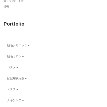
致しております。
♯PR
Portfolio
脱毛クリニック
脱毛サロン
コスメ
家庭用脱毛器
エステ
スキンケア