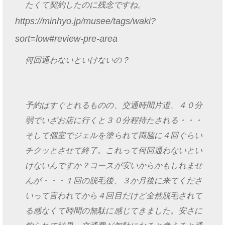
たくて契約したのに残念ですね。
https://minhyo.jp/musee/tags/waki?
sort=low#review-pre-area
何回通わないといけないの？
予約はすぐとれるものの、交通時間片道、４０分
弱でいざお店に行くと３０分程待たされる・・・
そして個室でジェルを塗られて両脇に４回ぐらい
チクッとさせて終了。これって何回通わないとい
けないんですか？コースが安いからかもしれませ
んが・・・１回の脱毛後、３か月後に来てくださ
いって言われてから４回目だけど全然脱毛されて
る感なくて時間の無駄に感じてきました。安さに