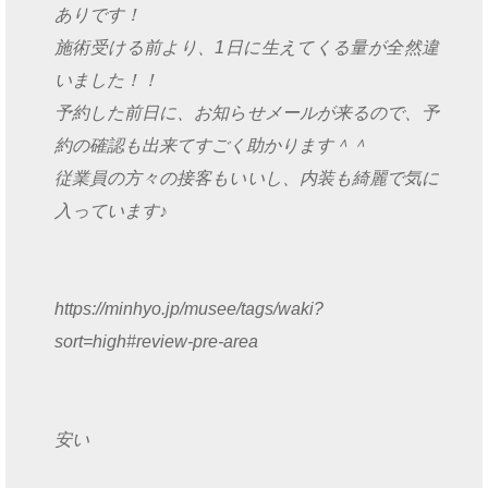
ありです！
施術受ける前より、1日に生えてくる量が全然違
いました！！
予約した前日に、お知らせメールが来るので、予
約の確認も出来てすごく助かります＾＾
従業員の方々の接客もいいし、内装も綺麗で気に
入っています♪
https://minhyo.jp/musee/tags/waki?
sort=high#review-pre-area
安い