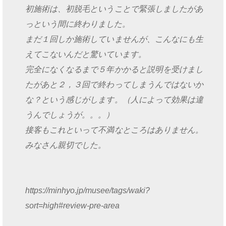
初施術は、初脱毛ということで緊張しましたがあ
っという間に終わりました。
まだ１回しか施術していませんが、こんなにも生
えてこないんだと驚いています。
完全になくなるまで５年かかると説明を受けまし
たがあと２，３回で終わってしまうんではないか
な？という感じがします。（人によって効果は違
うんでしょうが。。。）
接客もこれといって不満なところはありません。
みなさん親切でした。
https://minhyo.jp/musee/tags/waki?
sort=high#review-pre-area